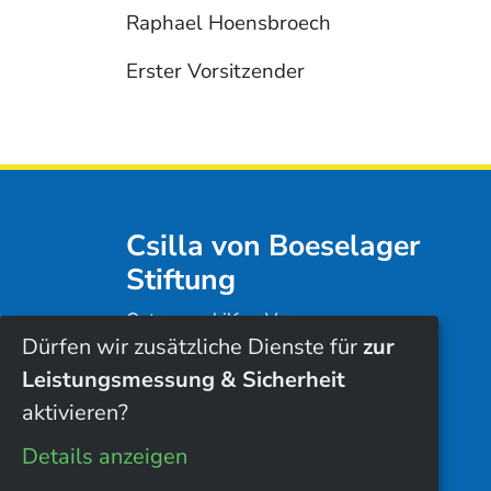
Raphael Hoensbroech
Erster Vorsitzender
Csilla von Boeselager
Stiftung
Osteuropahilfe e.V.
Dürfen wir zusätzliche Dienste für
zur
Höllinghofen
59757 Arnsberg
Leistungsmessung & Sicherheit
aktivieren?
+49 (0) 2932 9722-47
info@boeselager-osteuropahilfe.de
Details anzeigen